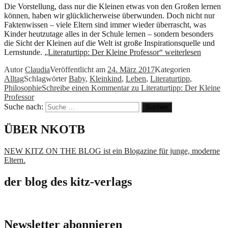
Die Vorstellung, dass nur die Kleinen etwas von den Großen lernen
können, haben wir glücklicherweise überwunden. Doch nicht nur
Faktenwissen – viele Eltern sind immer wieder überrascht, was
Kinder heutzutage alles in der Schule lernen – sondern besonders
die Sicht der Kleinen auf die Welt ist große Inspirationsquelle und
Lernstunde.
„Literaturtipp: Der Kleine Professor“
weiterlesen
Autor
Claudia
Veröffentlicht am
24. März 2017
Kategorien
Alltag
Schlagwörter
Baby
,
Kleinkind
,
Leben
,
Literaturtipp
,
Philosophie
Schreibe einen Kommentar
zu Literaturtipp: Der Kleine
Professor
Suche nach:
Suchen
ÜBER NKOTB
NEW KITZ ON THE BLOG ist ein Blogazine für junge, moderne
Eltern.
der blog des kitz-verlags
Newsletter abonnieren