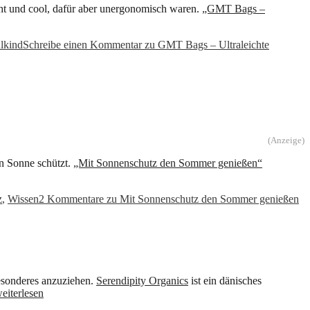
icht und cool, dafür aber unergonomisch waren.
„GMT Bags –
lkind
Schreibe einen Kommentar
zu GMT Bags – Ultraleichte
(Anzeige)
n Sonne schützt.
„Mit Sonnenschutz den Sommer genießen“
z
,
Wissen
2 Kommentare
zu Mit Sonnenschutz den Sommer genießen
esonderes anzuziehen.
Serendipity Organics
ist ein dänisches
eiterlesen