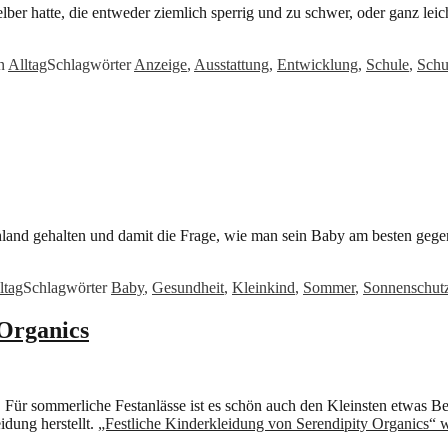
selber hatte, die entweder ziemlich sperrig und zu schwer, oder ganz le
en
Alltag
Schlagwörter
Anzeige
,
Ausstattung
,
Entwicklung
,
Schule
,
Schu
land gehalten und damit die Frage, wie man sein Baby am besten gege
ltag
Schlagwörter
Baby
,
Gesundheit
,
Kleinkind
,
Sommer
,
Sonnenschut
 Organics
 Für sommerliche Festanlässe ist es schön auch den Kleinsten etwas B
eidung herstellt.
„Festliche Kinderkleidung von Serendipity Organics“
w