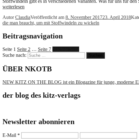
Stoffwindeln gibt es in verschiedenen Varianten. Was für uns für de
weiterlesen
Autor
Claudia
Veröffentlicht am
8. November 2017
23. April 2018
Kat
die man braucht, um mit Stoffwindeln zu wickeln
Beitragsnavigation
Seite
1
Seite
2
…
Seite
7
Nächste Seite
Suche nach:
Suchen
ÜBER NKOTB
NEW KITZ ON THE BLOG ist ein Blogazine für junge, moderne El
der blog des kitz-verlags
Newsletter abonnieren
E-Mail
*