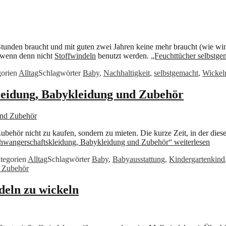
unden braucht und mit guten zwei Jahren keine mehr braucht (wie winde
 wenn denn nicht
Stoffwindeln
benutzt werden.
„Feuchttücher selbstg
gorien
Alltag
Schlagwörter
Baby
,
Nachhaltigkeit
,
selbstgemacht
,
Wickel
kleidung, Babykleidung und Zubehör
ehör nicht zu kaufen, sondern zu mieten. Die kurze Zeit, in der dies
Schwangerschaftskleidung, Babykleidung und Zubehör“
weiterlesen
tegorien
Alltag
Schlagwörter
Baby
,
Babyausstattung
,
Kindergartenkind
d Zubehör
deln zu wickeln