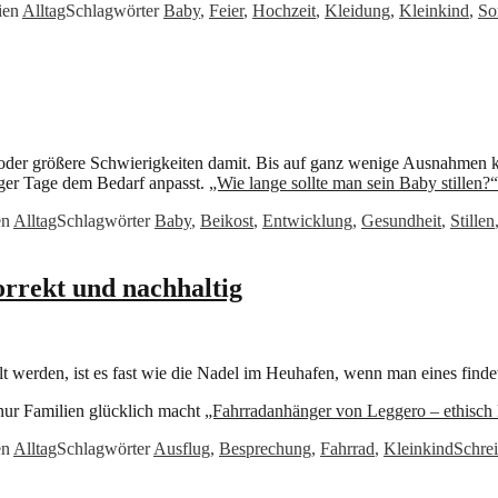
ien
Alltag
Schlagwörter
Baby
,
Feier
,
Hochzeit
,
Kleidung
,
Kleinkind
,
So
oder größere Schwierigkeiten damit. Bis auf ganz wenige Ausnahmen kan
iger Tage dem Bedarf anpasst.
„Wie lange sollte man sein Baby stillen?
en
Alltag
Schlagwörter
Baby
,
Beikost
,
Entwicklung
,
Gesundheit
,
Stillen
rrekt und nachhaltig
 werden, ist es fast wie die Nadel im Heuhafen, wenn man eines findet,
 nur Familien glücklich macht
„Fahrradanhänger von Leggero – ethisch 
en
Alltag
Schlagwörter
Ausflug
,
Besprechung
,
Fahrrad
,
Kleinkind
Schre