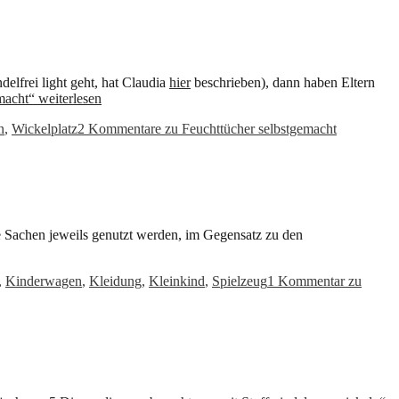
lfrei light geht, hat Claudia
hier
beschrieben), dann haben Eltern
emacht“
weiterlesen
n
,
Wickelplatz
2 Kommentare
zu Feuchttücher selbstgemacht
e Sachen jeweils genutzt werden, im Gegensatz zu den
,
Kinderwagen
,
Kleidung
,
Kleinkind
,
Spielzeug
1 Kommentar
zu