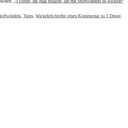
höschen.
„5 Dinge, die man braucht, um mit Stoffwindeln zu wickeln“
toffwindeln
,
Tipps
,
Wickeln
Schreibe einen Kommentar
zu 5 Dinge,