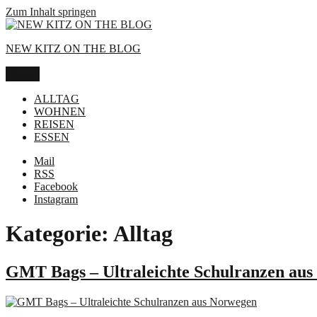
Zum Inhalt springen
NEW KITZ ON THE BLOG
Menü
ALLTAG
WOHNEN
REISEN
ESSEN
Mail
RSS
Facebook
Instagram
Kategorie:
Alltag
GMT Bags – Ultraleichte Schulranzen au