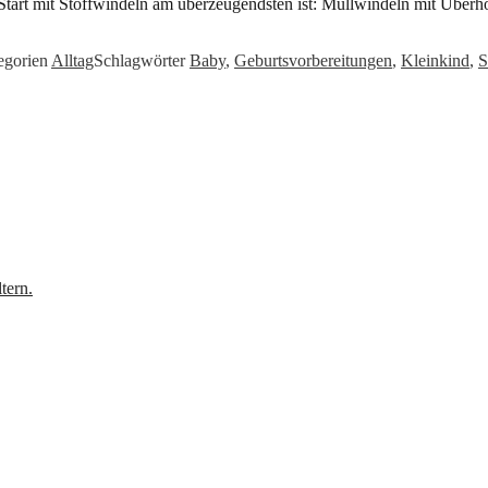
n Start mit Stoffwindeln am überzeugendsten ist: Mullwindeln mit Über
egorien
Alltag
Schlagwörter
Baby
,
Geburtsvorbereitungen
,
Kleinkind
,
S
tern.