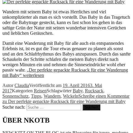
Wandern mit seinem Baby ist etwas Herrliches und viel
unkomplizierter als man es sich vorstellt. Das Baby in das Tragetuch
oder die Babytrage gesteckt, kann es fast schon los gehen in das
saftige Grün der Natur mit seinen wunderbar intensiven Gerüchen
und lieblichen Geräuschen.
Damit eine Wanderung mit Baby für alle auch ein entspannendes
Erlebnis ist, ist es gut die Tour etwas genauer zu planen als sonst
und an den Schlafrhythmus des Babys anzupassen. Durch das sanfte
Schaukeln der Schritte schlafen die meisten Babys direkt nach
wenigen Minuten ein und nehmen die Sinneseindrücke wohl eher
passiv wahr.
„Der perfekte gepackte Rucksack für eine Wanderung
mit Baby“
weiterlesen
Autor
Claudia
Veröffentlicht am
19. April 2016
3. Mai
2017
Kategorien
Reisen
Schlagwörter
Baby
,
Rucksack
,
Sonnenschutz
,
Tipps
,
Wandern
,
Wickeln
Schreibe einen Kommentar
zu Der perfekte gepackte Rucksack für eine Wanderung mit Baby
Suche nach:
Suchen
ÜBER NKOTB
NEW KITZ ON THE BLOG ist ein Blogazine für junge, moderne