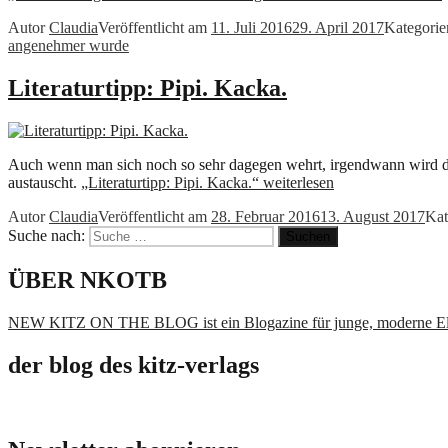
Autor
Claudia
Veröffentlicht am
11. Juli 2016
29. April 2017
Kategori
angenehmer wurde
Literaturtipp: Pipi. Kacka.
Auch wenn man sich noch so sehr dagegen wehrt, irgendwann wird de
austauscht.
„Literaturtipp: Pipi. Kacka.“
weiterlesen
Autor
Claudia
Veröffentlicht am
28. Februar 2016
13. August 2017
Kat
Suche nach:
Suchen
ÜBER NKOTB
NEW KITZ ON THE BLOG ist ein Blogazine für junge, moderne El
der blog des kitz-verlags