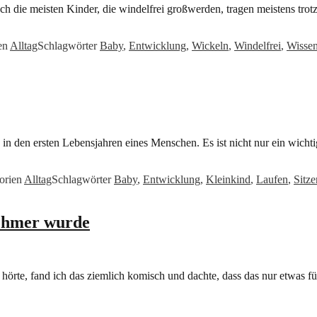
ch die meisten Kinder, die windelfrei großwerden, tragen meistens tro
en
Alltag
Schlagwörter
Baby
,
Entwicklung
,
Wickeln
,
Windelfrei
,
Wisse
te in den ersten Lebensjahren eines Menschen. Es ist nicht nur ein wi
orien
Alltag
Schlagwörter
Baby
,
Entwicklung
,
Kleinkind
,
Laufen
,
Sitze
nehmer wurde
rte, fand ich das ziemlich komisch und dachte, dass das nur etwas für 