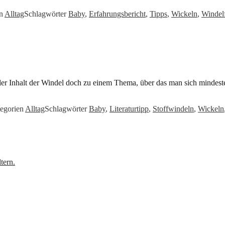
en
Alltag
Schlagwörter
Baby
,
Erfahrungsbericht
,
Tipps
,
Wickeln
,
Windelf
r Inhalt der Windel doch zu einem Thema, über das man sich mindest
egorien
Alltag
Schlagwörter
Baby
,
Literaturtipp
,
Stoffwindeln
,
Wickeln
tern.