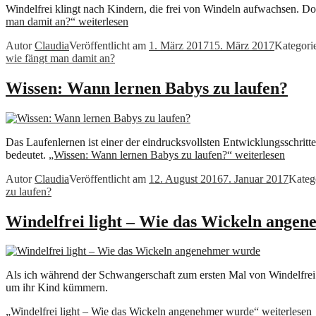
Windelfrei klingt nach Kindern, die frei von Windeln aufwachsen. Do
man damit an?“
weiterlesen
Autor
Claudia
Veröffentlicht am
1. März 2017
15. März 2017
Kategori
wie fängt man damit an?
Wissen: Wann lernen Babys zu laufen?
Das Laufenlernen ist einer der eindrucksvollsten Entwicklungsschrit
bedeutet.
„Wissen: Wann lernen Babys zu laufen?“
weiterlesen
Autor
Claudia
Veröffentlicht am
12. August 2016
7. Januar 2017
Kateg
zu laufen?
Windelfrei light – Wie das Wickeln ange
Als ich während der Schwangerschaft zum ersten Mal von Windelfrei hö
um ihr Kind kümmern.
„Windelfrei light – Wie das Wickeln angenehmer wurde“
weiterlesen