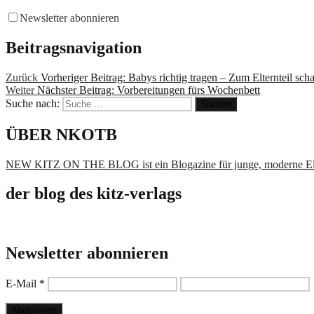
Newsletter abonnieren
Beitragsnavigation
Zurück
Vorheriger Beitrag:
Babys richtig tragen – Zum Elternteil sc
Weiter
Nächster Beitrag:
Vorbereitungen fürs Wochenbett
Suche nach:
Suchen
ÜBER NKOTB
NEW KITZ ON THE BLOG ist ein Blogazine für junge, moderne El
der blog des kitz-verlags
Newsletter abonnieren
E-Mail
*