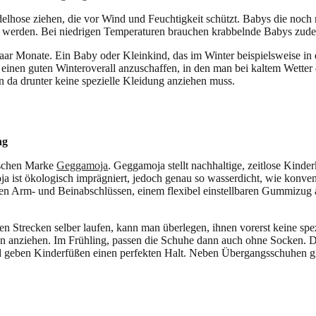
elhose ziehen, die vor Wind und Feuchtigkeit schützt. Babys die noc
en werden. Bei niedrigen Temperaturen brauchen krabbelnde Babys zu
paar Monate. Ein Baby oder Kleinkind, das im Winter beispielsweise in
 einen guten Winteroverall anzuschaffen, in den man bei kaltem Wetter 
n da drunter keine spezielle Kleidung anziehen muss.
ng
ischen Marke
Geggamoja
. Geggamoja stellt nachhaltige, zeitlose Kind
ist ökologisch imprägniert, jedoch genau so wasserdicht, wie konvent
n Arm- und Beinabschlüssen, einem flexibel einstellbaren Gummizug an 
en Strecken selber laufen, kann man überlegen, ihnen vorerst keine sp
anziehen. Im Frühling, passen die Schuhe dann auch ohne Socken. Die 
 geben Kinderfüßen einen perfekten Halt. Neben Übergangsschuhen gibt