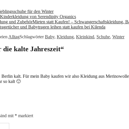
eblingsschuhe für den Winter
 Kinderkleidung von Serendipity Organics
Mieten statt Kaufen! – Schwangerschaftskleidung, 
ragetücher und Babytragen leihen statt kaufen bei Kilenda
rien
Alltag
Schlagwörter
Baby
,
Kleidung
,
Kleinkind
,
Schuhe
,
Winter
die kalte Jahreszeit“
n Berlin kalt. Für mein Baby kaufen wir also Kleidung aus Merinowolle.
r so kalt 🙂
sind mit
*
markiert