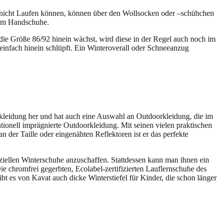
h nicht Laufen können, können über den Wollsocken oder –schühchen
dem Handschuhe.
 die Größe 86/92 hinein wächst, wird diese in der Regel auch noch im
einfach hinein schlüpft. Ein Winteroverall oder Schneeanzug
erkleidung her und hat auch eine Auswahl an Outdoorkleidung, die im
ionell imprägnierte Outdoorkleidung. Mit seinen vielen praktischen
der Taille oder eingenähten Reflektoren ist er das perfekte
eziellen Winterschuhe anzuschaffen. Stattdessen kann man ihnen ein
chromfrei gegerbten, Ecolabel-zertifizierten Lauflernschuhe des
 es von Kavat auch dicke Winterstiefel für Kinder, die schon länger