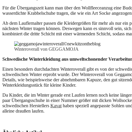
Für die Übergangszeit kann man über den Wollfleeceanzug eine Budd
wasserdichte Krabbelschuhe tragen, die wie ein Art Socke angezog
Ab dem Lauflernalter passen die Kleidergrößen für mehr als nur ein 
nächsten Winter tragen können. Deswegen kann es sinnvoll sein, sich
kombiniert die dritte Schicht mit einer wärmenden Schicht, sodass ma
Winteroverall von GEGGAMOJA
Schwedische Winterkleidung aus umweltschonender Verarbeitu
Einen besonders durchdachten Winteroverall gibt es von der schwed
schwedischen Winter erprobt wurde. Der Winteroverall von Geggamoja 
Details, wie beispielsweise der abnehmbaren Kapuze, den gut sitzende
Winterkleidungsstück für kleine Kinder.
Da Kinder, die im Winter gerade erst Laufen lernen noch keine länger
paar Übergangsschuhe in einer Nummer größer mit dicken Wollsocken 
schwedischen Herstellers
Kavat
haben speziell angepasste Sohlen und
alleine draußen laufen.