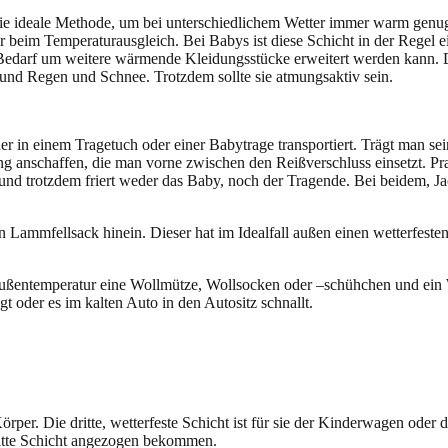
die ideale Methode, um bei unterschiedlichem Wetter immer warm genug
er beim Temperaturausgleich. Bei Babys ist diese Schicht in der Regel 
 Bedarf um weitere wärmende Kleidungsstücke erweitert werden kann. Di
 und Regen und Schnee. Trotzdem sollte sie atmungsaktiv sein.
 in einem Tragetuch oder einer Babytrage transportiert. Trägt man se
ng anschaffen, die man vorne zwischen den Reißverschluss einsetzt. Pra
und trotzdem friert weder das Baby, noch der Tragende. Bei beidem, Ja
Lammfellsack hinein. Dieser hat im Idealfall außen einen wetterfest
entemperatur eine Wollmütze, Wollsocken oder –schühchen und ein Wo
 oder es im kalten Auto in den Autositz schnallt.
örper. Die dritte, wetterfeste Schicht ist für sie der Kinderwagen ode
ritte Schicht angezogen bekommen.