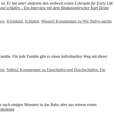
ist. Er hat unter anderem den weltweit ersten Lehrstuhl für Early Life
gut schlafen – Ein Interview mit dem Bindungsforscher Karl Heinz
iew
,
Kleinkind
,
Schlafen
,
Wissen
5 Kommentare
zu Wie Babys nachts
ilie. Für jede Familie gibt es einen individuellen Weg mit dieser
fen
,
Stillen
2 Kommentare
zu Einschlafen und Durchschlafen: Ein
ts nach einigen Monaten ist das Baby aber aus seinem ersten
iterlesen