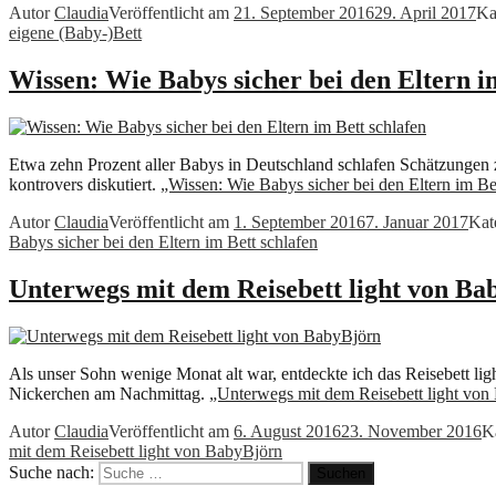
Autor
Claudia
Veröffentlicht am
21. September 2016
29. April 2017
Ka
eigene (Baby-)Bett
Wissen: Wie Babys sicher bei den Eltern i
Etwa zehn Prozent aller Babys in Deutschland schlafen Schätzungen z
kontrovers diskutiert.
„Wissen: Wie Babys sicher bei den Eltern im Be
Autor
Claudia
Veröffentlicht am
1. September 2016
7. Januar 2017
Kat
Babys sicher bei den Eltern im Bett schlafen
Unterwegs mit dem Reisebett light von Ba
Als unser Sohn wenige Monat alt war, entdeckte ich das Reisebett ligh
Nickerchen am Nachmittag.
„Unterwegs mit dem Reisebett light vo
Autor
Claudia
Veröffentlicht am
6. August 2016
23. November 2016
K
mit dem Reisebett light von BabyBjörn
Suche nach:
Suchen