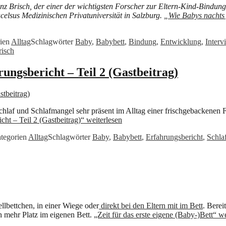
einz Brisch, der einer der wichtigsten Forscher zur Eltern-Kind-Bindung 
celsus Medizinischen Privatuniversität in Salzburg.
„Wie Babys nachts 
rien
Alltag
Schlagwörter
Baby
,
Babybett
,
Bindung
,
Entwicklung
,
Interv
risch
ungsbericht – Teil 2 (Gastbeitrag)
af und Schlafmangel sehr präsent im Alltag einer frischgebackenen Fam
cht – Teil 2 (Gastbeitrag)“
weiterlesen
tegorien
Alltag
Schlagwörter
Baby
,
Babybett
,
Erfahrungsbericht
,
Schla
llbettchen, in einer Wiege oder
direkt bei den Eltern mit im Bett
. Berei
h mehr Platz im eigenen Bett.
„Zeit für das erste eigene (Baby-)Bett“
we