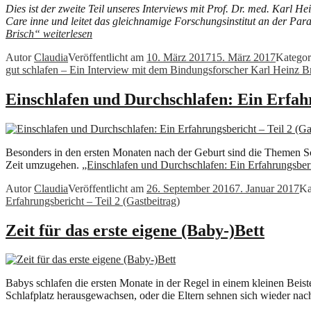
Dies ist der zweite Teil unseres Interviews mit Prof. Dr. med. Karl H
Care inne und leitet das gleichnamige Forschungsinstitut an der Para
Brisch“
weiterlesen
Autor
Claudia
Veröffentlicht am
10. März 2017
15. März 2017
Katego
gut schlafen – Ein Interview mit dem Bindungsforscher Karl Heinz B
Einschlafen und Durchschlafen: Ein Erfahr
Besonders in den ersten Monaten nach der Geburt sind die Themen Schl
Zeit umzugehen.
„Einschlafen und Durchschlafen: Ein Erfahrungsberi
Autor
Claudia
Veröffentlicht am
26. September 2016
7. Januar 2017
Ka
Erfahrungsbericht – Teil 2 (Gastbeitrag)
Zeit für das erste eigene (Baby-)Bett
Babys schlafen die ersten Monate in der Regel in einem kleinen Beiste
Schlafplatz herausgewachsen, oder die Eltern sehnen sich wieder nac