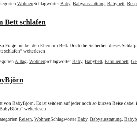
tegorien
Wohnen
Schlagwörter
Baby
,
Babyausstattung
,
Babybett
,
Besp
m Bett schlafen
u Folge mit bei den Eltern im Bett. Doch die Sicherheit dieses Schla
tt schlafen“
weiterlesen
egorien
Alltag
,
Wohnen
Schlagwörter
Baby
,
Babybett
,
Familienbett
,
Ge
byBjörn
t von BabyBjörn. Es ist seitdem auf jeder noch so kurzen Reise dabei i
n BabyBjörn“
weiterlesen
ategorien
Reisen
,
Wohnen
Schlagwörter
Baby
,
Babyausstattung
,
Babyb